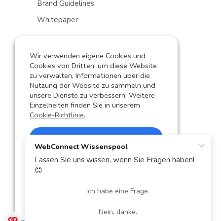
Brand Guidelines
Whitepaper
Sales
Wir verwenden eigene Cookies und
Shop
Cookies von Dritten, um diese Website
zu verwalten, Informationen über die
Partner werden
Nutzung der Website zu sammeln und
unsere Dienste zu verbessern. Weitere
Kontakt
Einzelheiten finden Sie in unserem
Cookie-Richtlinie
.
Sprachauswahl
Aceptar Cokkies
German
English
Ablehnen
Spanish
Cookies personalisieren
© 2024 WebConnect World SL