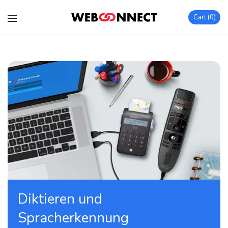
Cart
0
Diktieren und
Spracherkennung