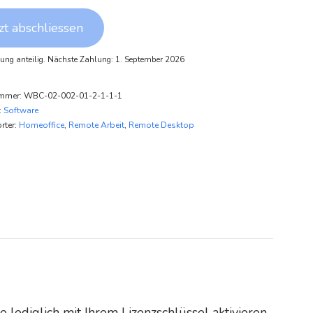
zt abschliessen
lung anteilig. Nächste Zahlung: 1. September 2026
ummer:
WBC-02-002-01-2-1-1-1
:
Software
rter:
Homeoffice
,
Remote Arbeit
,
Remote Desktop
lediglich mit Ihrem Lizenzschlüssel aktivieren