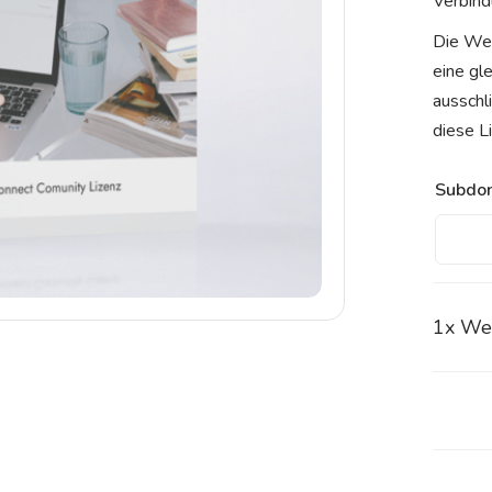
Verbind
Die Web
eine gle
ausschl
diese Li
Subdo
1x
Web