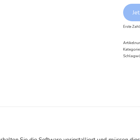
Jet
Erste Zah
Artikeln
Kategorie
Schlagwö
lten Sie die Software vorinstalliert und müssen diese 