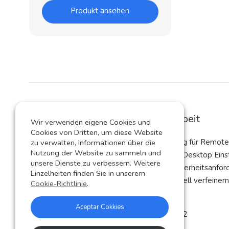
Produkt ansehen
Lösungen für Remote Arbeit
Wir verwenden eigene Cookies und
Cookies von Dritten, um diese Website
WebConnect ist die ideale Lösung für Remote 
zu verwalten, Informationen über die
Nutzung der Website zu sammeln und
bietet eine Vielzahl von Remote Desktop Eins
unsere Dienste zu verbessern. Weitere
(RDP), mit denen Firmen ihre Sicherheitsanfo
Einzelheiten finden Sie in unserem
Rollen-Rechte-Konzepte individuell verfeinern
Cookie-Richtlinie
.
WebConnect World SL
Aceptar Cokkies
Carretera San Jerónimo 15 / Piso 2
E 28014 Madrid / España