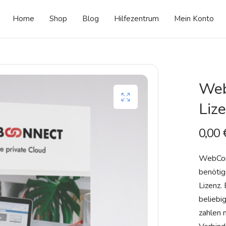
Home
Shop
Blog
Hilfezentrum
Mein Konto
Web
Liz
0,00
WebConn
benötig
Lizenz.
beliebi
zahlen 