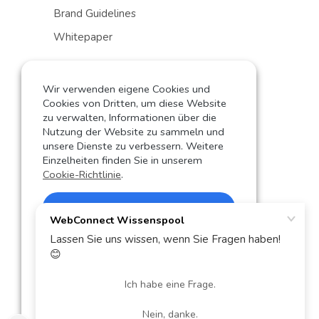
Brand Guidelines
Whitepaper
Sales
Wir verwenden eigene Cookies und
Shop
Cookies von Dritten, um diese Website
zu verwalten, Informationen über die
Partner werden
Nutzung der Website zu sammeln und
unsere Dienste zu verbessern. Weitere
Kontakt
Einzelheiten finden Sie in unserem
Cookie-Richtlinie
.
Sprachauswahl
Aceptar Cokkies
German
English
Ablehnen
Spanish
Cookies personalisieren
© 2024 WebConnect World SL